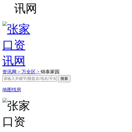
资讯网 >
万全区 >
锦泰家园
地图找房