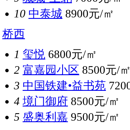
10
中泰城
8900元/㎡
桥西
1
玺悦
6800元/㎡
2
富嘉园小区
8500元/
3
中国铁建•益书苑
720
4
境门御府
8500元/㎡
5
盛奥利嘉
9500元/㎡