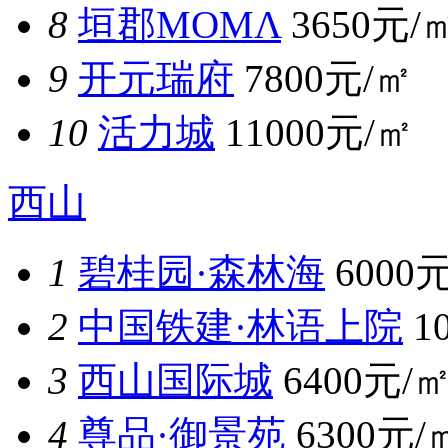
8
垣郡MOMΛ
3650元/
9
开元瑞府
7800元/㎡
10
活力城
11000元/㎡
西山
1
碧桂园·森林海
6000
2
中国铁建·林语上院
1
3
西山国际城
6400元/
4
尊品·御景苑
6300元/