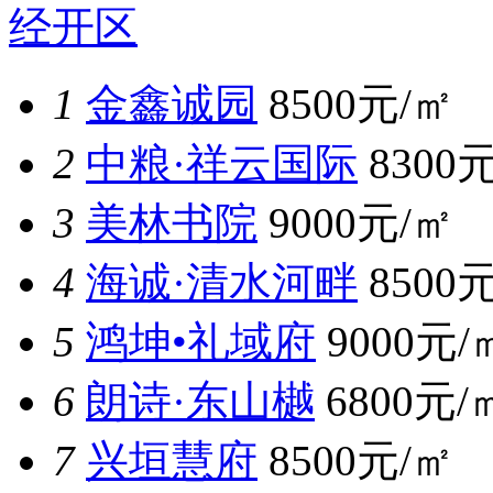
经开区
1
金鑫诚园
8500元/㎡
2
中粮·祥云国际
8300
3
美林书院
9000元/㎡
4
海诚·清水河畔
8500
5
鸿坤•礼域府
9000元/
6
朗诗·东山樾
6800元/
7
兴垣慧府
8500元/㎡