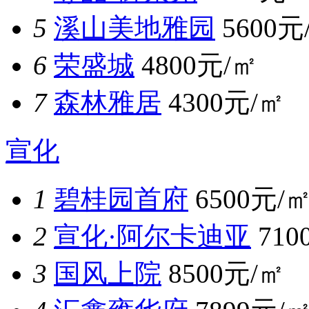
5
溪山美地雅园
5600元
6
荣盛城
4800元/㎡
7
森林雅居
4300元/㎡
宣化
1
碧桂园首府
6500元/
2
宣化·阿尔卡迪亚
710
3
国风上院
8500元/㎡