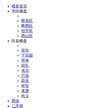
楼盘首页
市区楼盘
桥东区
桥西区
经开区
西山区
区县楼盘
宣化
下花园
怀来
崇礼
张北
万全
蔚县
怀安
涿鹿
尚义
商业
二手房