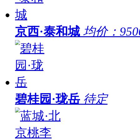
京西·泰和城
均价：
95
碧桂园·珑岳
待定