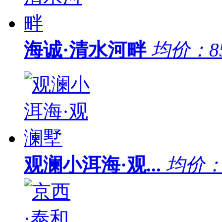
海诚·清水河畔
均价：
8
观澜小洱海·观...
均价