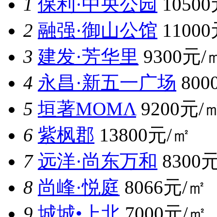
1
保利·中央公园
1050
2
融强·御山公馆
1100
3
建发·芳华里
9300元/
4
永昌·新五一广场
800
5
垣著MOMΛ
9200元/
6
紫枫郡
13800元/㎡
7
远洋·尚东万和
8300
8
尚峰·悦庭
8066元/㎡
9
城城•上北
7000元/㎡