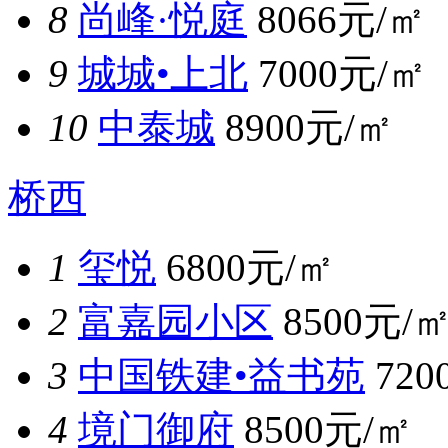
8
尚峰·悦庭
8066元/㎡
9
城城•上北
7000元/㎡
10
中泰城
8900元/㎡
桥西
1
玺悦
6800元/㎡
2
富嘉园小区
8500元/
3
中国铁建•益书苑
720
4
境门御府
8500元/㎡