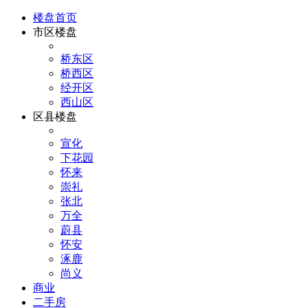
楼盘首页
市区楼盘
桥东区
桥西区
经开区
西山区
区县楼盘
宣化
下花园
怀来
崇礼
张北
万全
蔚县
怀安
涿鹿
尚义
商业
二手房