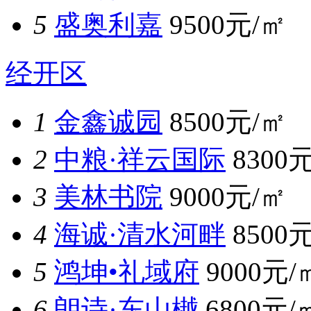
5
盛奥利嘉
9500元/㎡
经开区
1
金鑫诚园
8500元/㎡
2
中粮·祥云国际
8300
3
美林书院
9000元/㎡
4
海诚·清水河畔
8500
5
鸿坤•礼域府
9000元/
6
朗诗·东山樾
6800元/