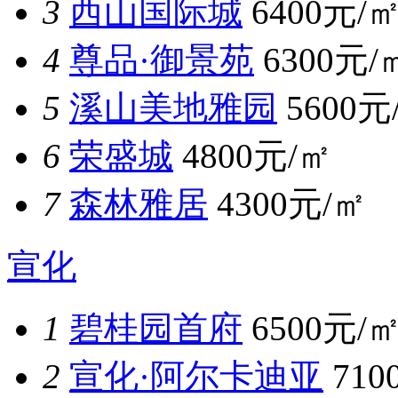
3
西山国际城
6400元/
4
尊品·御景苑
6300元/
5
溪山美地雅园
5600元
6
荣盛城
4800元/㎡
7
森林雅居
4300元/㎡
宣化
1
碧桂园首府
6500元/
2
宣化·阿尔卡迪亚
710