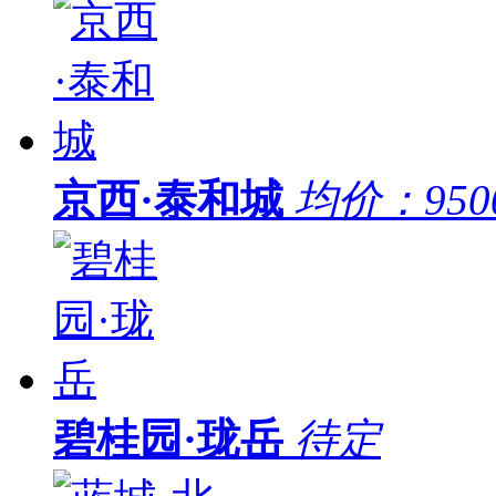
京西·泰和城
均价：
95
碧桂园·珑岳
待定