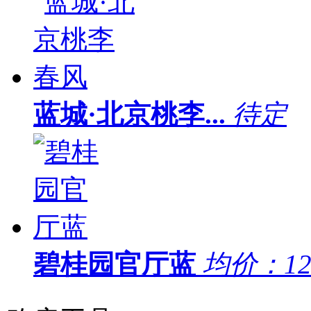
蓝城·北京桃李...
待定
碧桂园官厅蓝
均价：
1