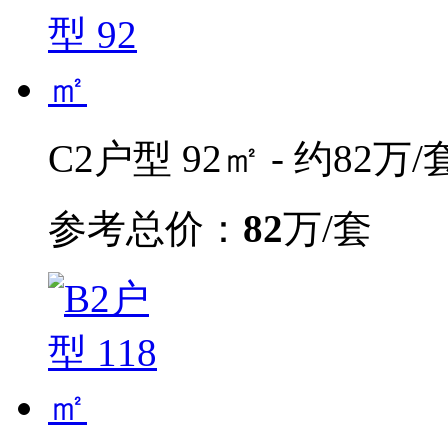
C2户型 92㎡ - 约82万/
参考总价：
82
万/套