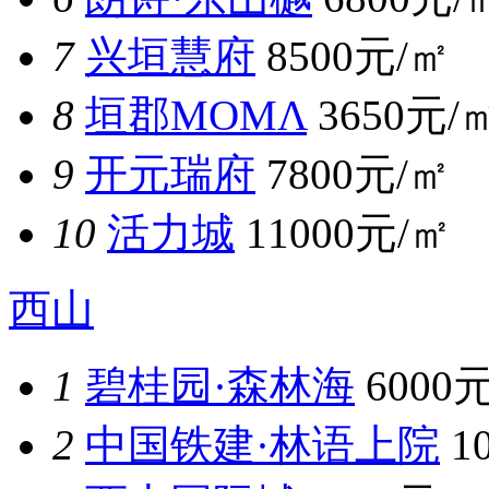
7
兴垣慧府
8500元/㎡
8
垣郡MOMΛ
3650元/
9
开元瑞府
7800元/㎡
10
活力城
11000元/㎡
西山
1
碧桂园·森林海
6000
2
中国铁建·林语上院
1