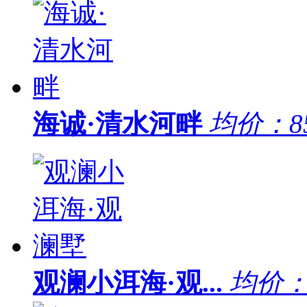
海诚·清水河畔
均价：
8
观澜小洱海·观...
均价