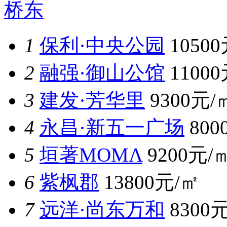
桥东
1
保利·中央公园
1050
2
融强·御山公馆
1100
3
建发·芳华里
9300元/
4
永昌·新五一广场
800
5
垣著MOMΛ
9200元/
6
紫枫郡
13800元/㎡
7
远洋·尚东万和
8300