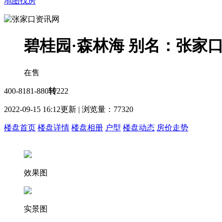
地图找房
碧桂园·森林海
别名：张家口
在售
400-8181-880
转
222
2022-09-15 16:12更新 | 浏览量：
77320
楼盘首页
楼盘详情
楼盘相册
户型
楼盘动态
房价走势
效果图
实景图