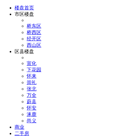
楼盘首页
市区楼盘
桥东区
桥西区
经开区
西山区
区县楼盘
宣化
下花园
怀来
崇礼
张北
万全
蔚县
怀安
涿鹿
尚义
商业
二手房