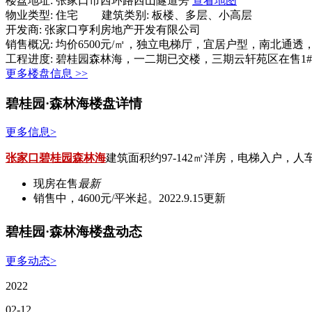
楼盘地址:
张家口市西环路西山隧道旁
查看地图
物业类型:
住宅
建筑类别:
板楼、多层、小高层
开发商:
张家口亨利房地产开发有限公司
销售概况:
均价6500元/㎡，独立电梯厅，宜居户型，南北通透
工程进度:
碧桂园森林海，一二期已交楼，三期云轩苑区在售1#，2#，
更多楼盘信息 >>
碧桂园·森林海楼盘详情
更多信息>
张家口碧桂园森林海
建筑面积约97-142㎡洋房，电梯入户，
现房在售
最新
销售中，4600元/平米起。2022.9.15更新
碧桂园·森林海楼盘动态
更多动态>
2022
02-12