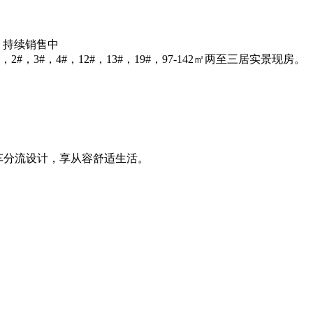
，持续销售中
3#，4#，12#，13#，19#，97-142㎡两至三居实景现房。
人车分流设计，享从容舒适生活。