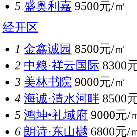
5
盛奥利嘉
9500元/㎡
经开区
1
金鑫诚园
8500元/㎡
2
中粮·祥云国际
8300
3
美林书院
9000元/㎡
4
海诚·清水河畔
8500
5
鸿坤•礼域府
9000元/
6
朗诗·东山樾
6800元/