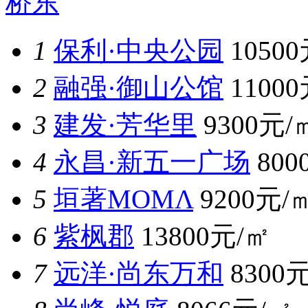
桥东
1
保利·中央公园
1050
2
融强·御山公馆
1100
3
建发·芳华里
9300元/
4
永昌·新五一广场
800
5
垣著MOMΛ
9200元/
6
紫枫郡
13800元/㎡
7
远洋·尚东万和
8300