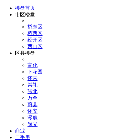
楼盘首页
市区楼盘
桥东区
桥西区
经开区
西山区
区县楼盘
宣化
下花园
怀来
崇礼
张北
万全
蔚县
怀安
涿鹿
尚义
商业
二手房