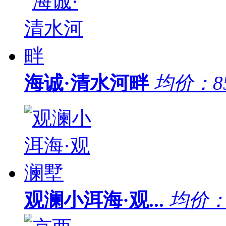
海诚·清水河畔
均价：
8
观澜小洱海·观...
均价