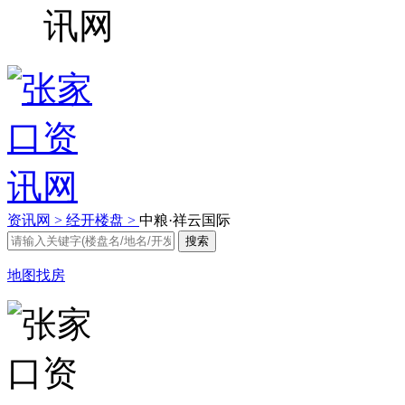
资讯网 >
经开楼盘 >
中粮·祥云国际
地图找房