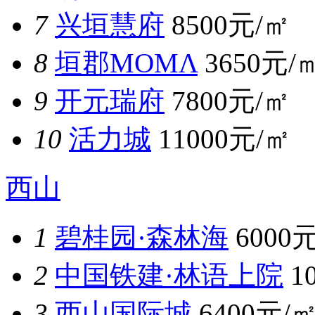
7
兴垣慧府
8500元/㎡
8
垣郡MOMΛ
3650元/
9
开元瑞府
7800元/㎡
10
活力城
11000元/㎡
西山
1
碧桂园·森林海
6000
2
中国铁建·林语上院
1
3
西山国际城
6400元/