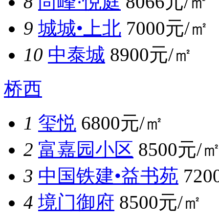
8
尚峰·悦庭
8066元/㎡
9
城城•上北
7000元/㎡
10
中泰城
8900元/㎡
桥西
1
玺悦
6800元/㎡
2
富嘉园小区
8500元/
3
中国铁建•益书苑
720
4
境门御府
8500元/㎡