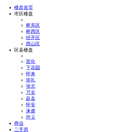
楼盘首页
市区楼盘
桥东区
桥西区
经开区
西山区
区县楼盘
宣化
下花园
怀来
崇礼
张北
万全
蔚县
怀安
涿鹿
尚义
商业
二手房