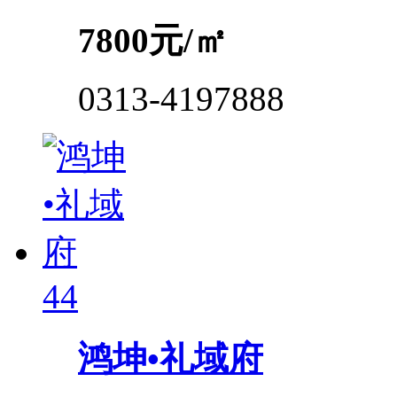
7800
元/㎡
0313-4197888
44
鸿坤•礼域府