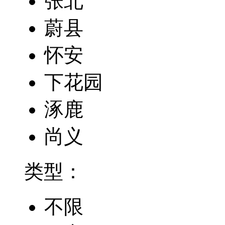
张北
蔚县
怀安
下花园
涿鹿
尚义
类型：
不限