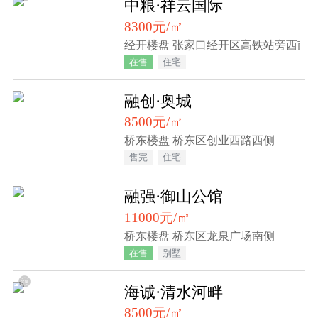
中粮·祥云国际
8300元/㎡
经开楼盘 张家口经开区高铁站旁西南60
在售
住宅
融创·奥城
8500元/㎡
桥东楼盘 桥东区创业西路西侧
售完
住宅
融强·御山公馆
11000元/㎡
桥东楼盘 桥东区龙泉广场南侧
在售
别墅
海诚·清水河畔
8500元/㎡