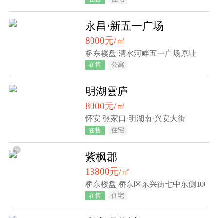
永昌·新五一广场
8000元/㎡
桥东楼盘 清水河畔五一广场原址
在售
公寓
明湖雲庐
8000元/㎡
怀安 张家口·明湖南·兴安大街
在售
住宅
紫枫郡
13800元/㎡
桥东楼盘 桥东区东兴街七中东侧100米
在售
住宅