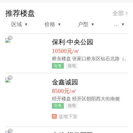
推荐楼盘
全部
区域
价格
户型
筛
选
保利·中央公园
10500元/㎡
桥东楼盘 张家口桥东区钻石北路（原
在售
住宅
金鑫诚园
8500元/㎡
经开楼盘 经开区朝阳西大街南侧
在售
住宅
送地下室
惠