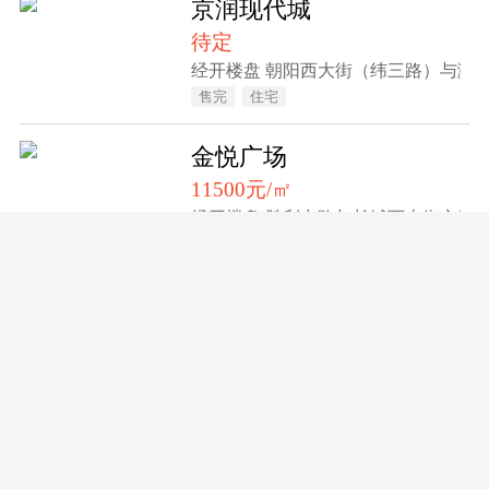
京润现代城
待定
经开楼盘 朝阳西大街（纬三路）与滨
售完
住宅
金悦广场
11500元/㎡
经开楼盘 胜利中路与长城西大街交叉
售完
住宅
垣郡MOMΛ
3650元/㎡
经开楼盘 张家口市沙岭子镇
在售
住宅
金鑫·悦澜湾三期
8900元/㎡