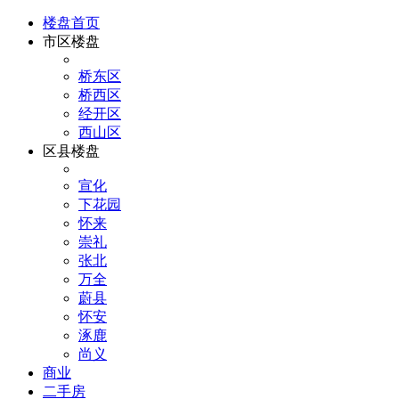
楼盘首页
市区楼盘
桥东区
桥西区
经开区
西山区
区县楼盘
宣化
下花园
怀来
崇礼
张北
万全
蔚县
怀安
涿鹿
尚义
商业
二手房