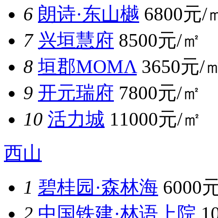
6
朗诗·东山樾
6800元/
7
兴垣慧府
8500元/㎡
8
垣郡MOMΛ
3650元/
9
开元瑞府
7800元/㎡
10
活力城
11000元/㎡
西山
1
碧桂园·森林海
6000
2
中国铁建·林语上院
1