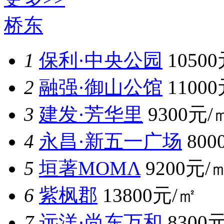
桥东
1
保利·中央公园
1050
2
融强·御山公馆
1100
3
建发·芳华里
9300元/
4
永昌·新五一广场
800
5
垣著MOMΛ
9200元/
6
紫枫郡
13800元/㎡
7
远洋·尚东万和
8300