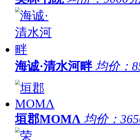
海诚·清水河畔
均价：
8
垣郡MOMΛ
均价：
36