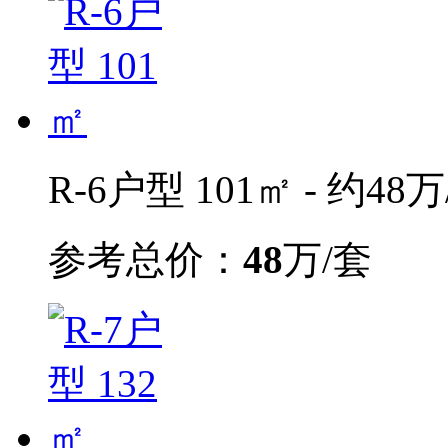
R-6户型 101㎡ - 约48万
参考总价：
48
万/套