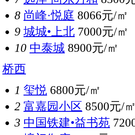
8
尚峰·悦庭
8066元/㎡
9
城城•上北
7000元/㎡
10
中泰城
8900元/㎡
桥西
1
玺悦
6800元/㎡
2
富嘉园小区
8500元/
3
中国铁建•益书苑
720