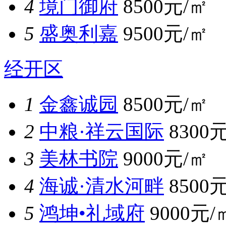
4
境门御府
8500元/㎡
5
盛奥利嘉
9500元/㎡
经开区
1
金鑫诚园
8500元/㎡
2
中粮·祥云国际
8300
3
美林书院
9000元/㎡
4
海诚·清水河畔
8500
5
鸿坤•礼域府
9000元/