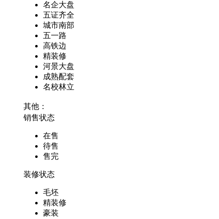
名企大盘
五证齐全
城市南部
五一路
高铁边
精装修
河景大盘
成熟配套
名校林立
其他：
销售状态
在售
待售
售完
装修状态
毛坯
精装修
豪装