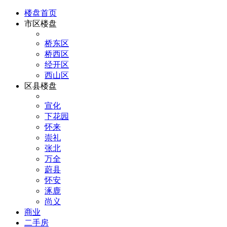
楼盘首页
市区楼盘
桥东区
桥西区
经开区
西山区
区县楼盘
宣化
下花园
怀来
崇礼
张北
万全
蔚县
怀安
涿鹿
尚义
商业
二手房