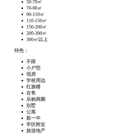
50-70㎡
70-90㎡
90-110㎡
110-150㎡
150-200㎡
200-300㎡
300㎡以上
特色：
不限
小户型
现房
学校周边
红旗楼
在售
乐购商圈
别墅
公寓
新一中
学区附近
旅游地产