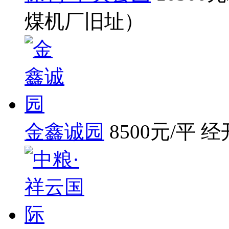
煤机厂旧址）
金鑫诚园
8500
元/平
经