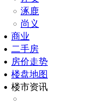
涿鹿
尚义
商业
二手房
房价走势
楼盘地图
楼市资讯