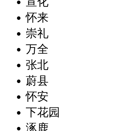
宣化
怀来
崇礼
万全
张北
蔚县
怀安
下花园
涿鹿