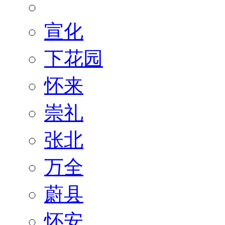
宣化
下花园
怀来
崇礼
张北
万全
蔚县
怀安