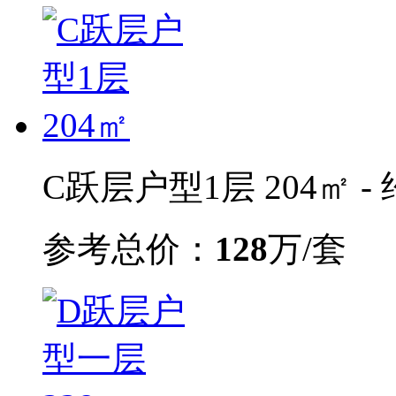
C跃层户型1层 204㎡ - 
参考总价：
128
万/套