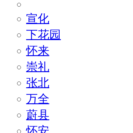
宣化
下花园
怀来
崇礼
张北
万全
蔚县
怀安