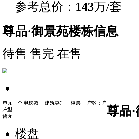
参考总价：
143
万/套
尊品·御景苑楼栋信息
待售
售完
在售
单元：个
电梯数：
建筑类别：
楼层：
户数：户
尊品
户型
暂无
楼盘