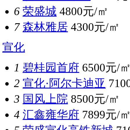
6
荣盛城
4800元/㎡
7
森林雅居
4300元/㎡
宣化
1
碧桂园首府
6500元/
2
宣化·阿尔卡迪亚
710
3
国风上院
8500元/㎡
4
汇鑫雍华府
7899元/