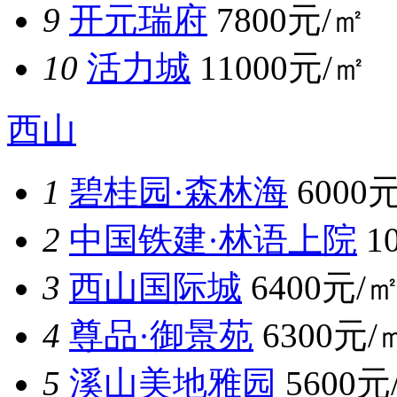
9
开元瑞府
7800元/㎡
10
活力城
11000元/㎡
西山
1
碧桂园·森林海
6000
2
中国铁建·林语上院
1
3
西山国际城
6400元/
4
尊品·御景苑
6300元/
5
溪山美地雅园
5600元