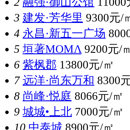
2
融强·御山公馆
1100
3
建发·芳华里
9300元/
4
永昌·新五一广场
800
5
垣著MOMΛ
9200元/
6
紫枫郡
13800元/㎡
7
远洋·尚东万和
8300
8
尚峰·悦庭
8066元/㎡
9
城城•上北
7000元/㎡
10
中泰城
8900元/㎡