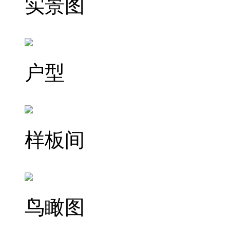
实景图
户型
样板间
鸟瞰图