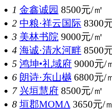
1
金鑫诚园
8500元/㎡
2
中粮·祥云国际
8300
3
美林书院
9000元/㎡
4
海诚·清水河畔
8500
5
鸿坤•礼域府
9000元/
6
朗诗·东山樾
6800元/
7
兴垣慧府
8500元/㎡
8
垣郡MOMΛ
3650元/