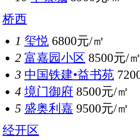
桥西
1
玺悦
6800元/㎡
2
富嘉园小区
8500元/
3
中国铁建•益书苑
720
4
境门御府
8500元/㎡
5
盛奥利嘉
9500元/㎡
经开区