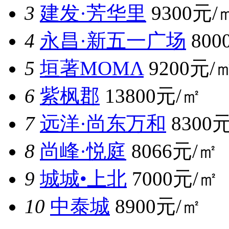
3
建发·芳华里
9300元/
4
永昌·新五一广场
800
5
垣著MOMΛ
9200元/
6
紫枫郡
13800元/㎡
7
远洋·尚东万和
8300
8
尚峰·悦庭
8066元/㎡
9
城城•上北
7000元/㎡
10
中泰城
8900元/㎡