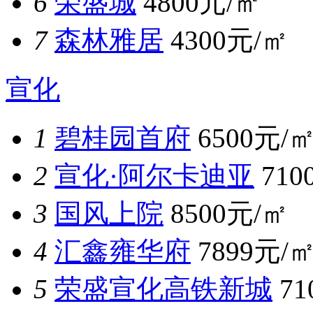
6
荣盛城
4800元/㎡
7
森林雅居
4300元/㎡
宣化
1
碧桂园首府
6500元/
2
宣化·阿尔卡迪亚
710
3
国风上院
8500元/㎡
4
汇鑫雍华府
7899元/
5
荣盛宣化高铁新城
7