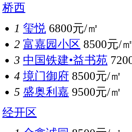
桥西
1
玺悦
6800元/㎡
2
富嘉园小区
8500元/
3
中国铁建•益书苑
720
4
境门御府
8500元/㎡
5
盛奥利嘉
9500元/㎡
经开区