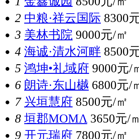
1
金鑫诚园
8500元/㎡
2
中粮·祥云国际
8300
3
美林书院
9000元/㎡
4
海诚·清水河畔
8500
5
鸿坤•礼域府
9000元/
6
朗诗·东山樾
6800元/
7
兴垣慧府
8500元/㎡
8
垣郡MOMΛ
3650元/
9
开元瑞府
7800元/㎡