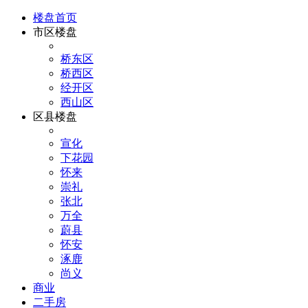
楼盘首页
市区楼盘
桥东区
桥西区
经开区
西山区
区县楼盘
宣化
下花园
怀来
崇礼
张北
万全
蔚县
怀安
涿鹿
尚义
商业
二手房