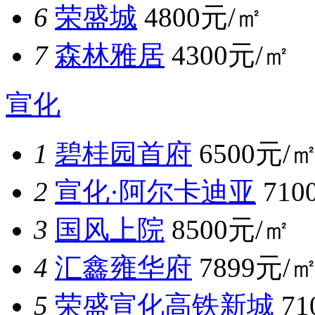
6
荣盛城
4800元/㎡
7
森林雅居
4300元/㎡
宣化
1
碧桂园首府
6500元/
2
宣化·阿尔卡迪亚
710
3
国风上院
8500元/㎡
4
汇鑫雍华府
7899元/
5
荣盛宣化高铁新城
7