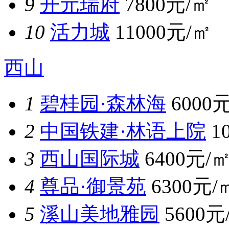
9
开元瑞府
7800元/㎡
10
活力城
11000元/㎡
西山
1
碧桂园·森林海
6000
2
中国铁建·林语上院
1
3
西山国际城
6400元/
4
尊品·御景苑
6300元/
5
溪山美地雅园
5600元