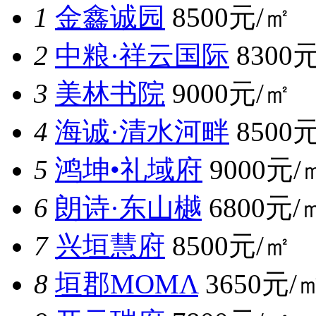
1
金鑫诚园
8500元/㎡
2
中粮·祥云国际
8300
3
美林书院
9000元/㎡
4
海诚·清水河畔
8500
5
鸿坤•礼域府
9000元/
6
朗诗·东山樾
6800元/
7
兴垣慧府
8500元/㎡
8
垣郡MOMΛ
3650元/