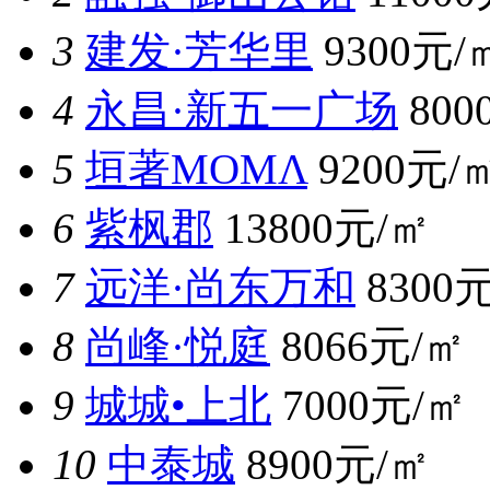
3
建发·芳华里
9300元/
4
永昌·新五一广场
800
5
垣著MOMΛ
9200元/
6
紫枫郡
13800元/㎡
7
远洋·尚东万和
8300
8
尚峰·悦庭
8066元/㎡
9
城城•上北
7000元/㎡
10
中泰城
8900元/㎡