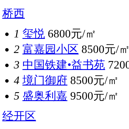
桥西
1
玺悦
6800元/㎡
2
富嘉园小区
8500元/
3
中国铁建•益书苑
720
4
境门御府
8500元/㎡
5
盛奥利嘉
9500元/㎡
经开区