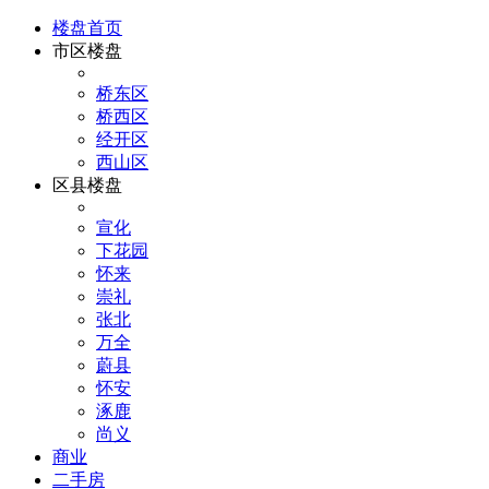
楼盘首页
市区楼盘
桥东区
桥西区
经开区
西山区
区县楼盘
宣化
下花园
怀来
崇礼
张北
万全
蔚县
怀安
涿鹿
尚义
商业
二手房