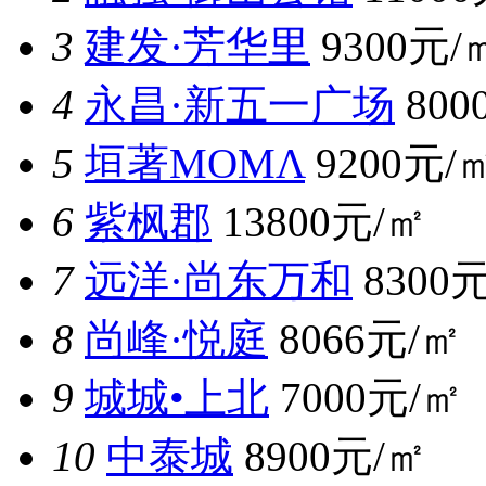
3
建发·芳华里
9300元/
4
永昌·新五一广场
800
5
垣著MOMΛ
9200元/
6
紫枫郡
13800元/㎡
7
远洋·尚东万和
8300
8
尚峰·悦庭
8066元/㎡
9
城城•上北
7000元/㎡
10
中泰城
8900元/㎡