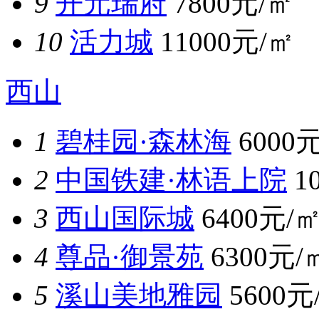
9
开元瑞府
7800元/㎡
10
活力城
11000元/㎡
西山
1
碧桂园·森林海
6000
2
中国铁建·林语上院
1
3
西山国际城
6400元/
4
尊品·御景苑
6300元/
5
溪山美地雅园
5600元