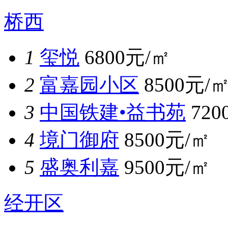
桥西
1
玺悦
6800元/㎡
2
富嘉园小区
8500元/
3
中国铁建•益书苑
720
4
境门御府
8500元/㎡
5
盛奥利嘉
9500元/㎡
经开区