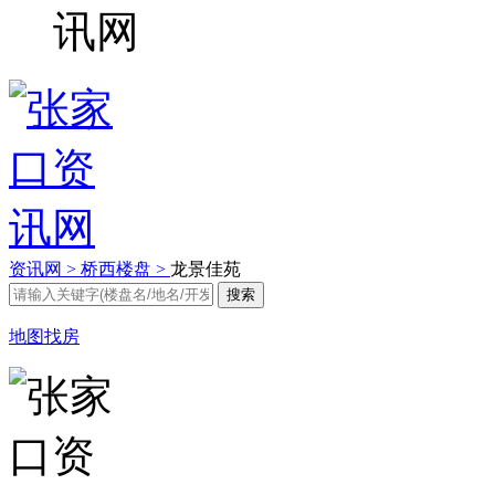
资讯网 >
桥西楼盘 >
龙景佳苑
地图找房