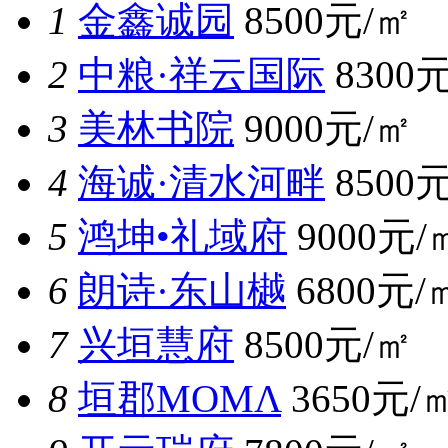
1
金鑫诚园
8500元/㎡
2
中粮·祥云国际
8300
3
美林书院
9000元/㎡
4
海诚·清水河畔
8500
5
鸿坤•礼域府
9000元/
6
朗诗·东山樾
6800元/
7
兴垣慧府
8500元/㎡
8
垣郡MOMΛ
3650元/