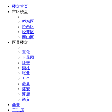
楼盘首页
市区楼盘
桥东区
桥西区
经开区
西山区
区县楼盘
宣化
下花园
怀来
崇礼
张北
万全
蔚县
怀安
涿鹿
尚义
商业
二手房