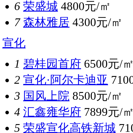
6
荣盛城
4800元/㎡
7
森林雅居
4300元/㎡
宣化
1
碧桂园首府
6500元/
2
宣化·阿尔卡迪亚
710
3
国风上院
8500元/㎡
4
汇鑫雍华府
7899元/
5
荣盛宣化高铁新城
7