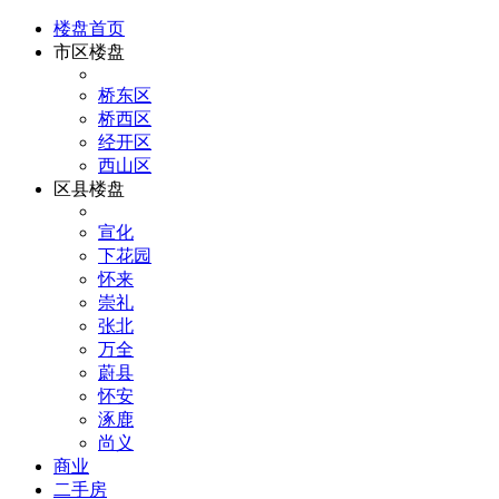
楼盘首页
市区楼盘
桥东区
桥西区
经开区
西山区
区县楼盘
宣化
下花园
怀来
崇礼
张北
万全
蔚县
怀安
涿鹿
尚义
商业
二手房