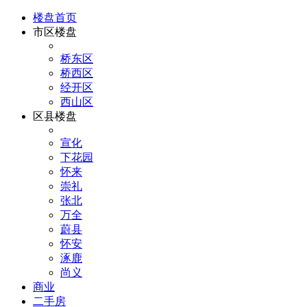
楼盘首页
市区楼盘
桥东区
桥西区
经开区
西山区
区县楼盘
宣化
下花园
怀来
崇礼
张北
万全
蔚县
怀安
涿鹿
尚义
商业
二手房