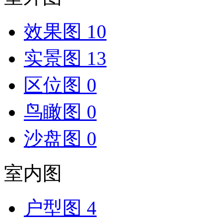
效果图
10
实景图
13
区位图
0
鸟瞰图
0
沙盘图
0
室内图
户型图
4