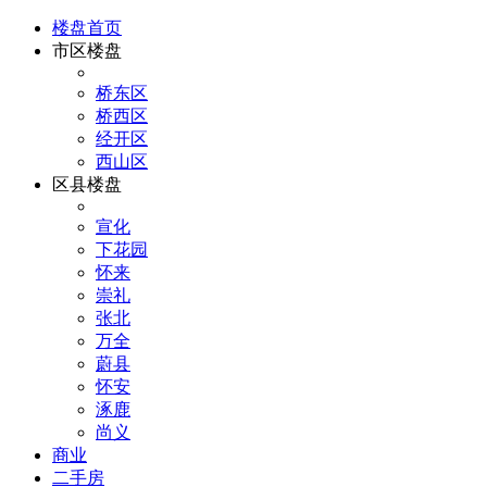
楼盘首页
市区楼盘
桥东区
桥西区
经开区
西山区
区县楼盘
宣化
下花园
怀来
崇礼
张北
万全
蔚县
怀安
涿鹿
尚义
商业
二手房