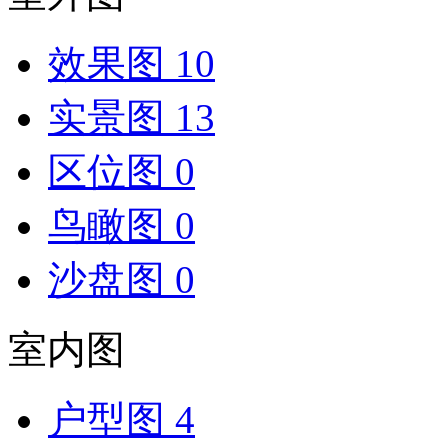
效果图
10
实景图
13
区位图
0
鸟瞰图
0
沙盘图
0
室内图
户型图
4