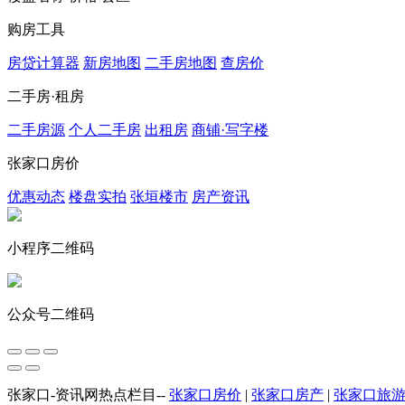
购房工具
房贷计算器
新房地图
二手房地图
查房价
二手房·租房
二手房源
个人二手房
出租房
商铺·写字楼
张家口房价
优惠动态
楼盘实拍
张垣楼市
房产资讯
小程序二维码
公众号二维码
张家口-资讯网热点栏目--
张家口房价
|
张家口房产
|
张家口旅