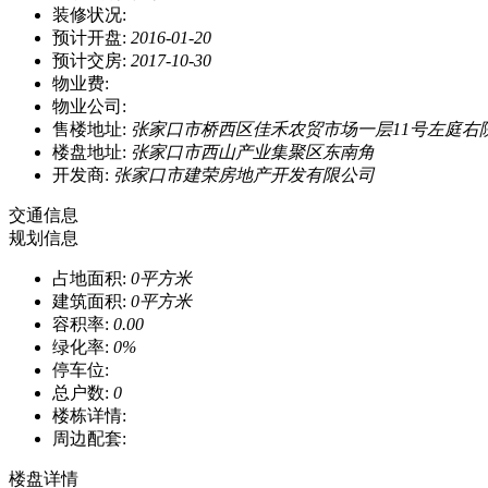
装修状况:
预计开盘:
2016-01-20
预计交房:
2017-10-30
物业费:
物业公司:
售楼地址:
张家口市桥西区佳禾农贸市场一层11号左庭右
楼盘地址:
张家口市西山产业集聚区东南角
开发商:
张家口市建荣房地产开发有限公司
交通信息
规划信息
占地面积:
0平方米
建筑面积:
0平方米
容积率:
0.00
绿化率:
0%
停车位:
总户数:
0
楼栋详情:
周边配套:
楼盘详情