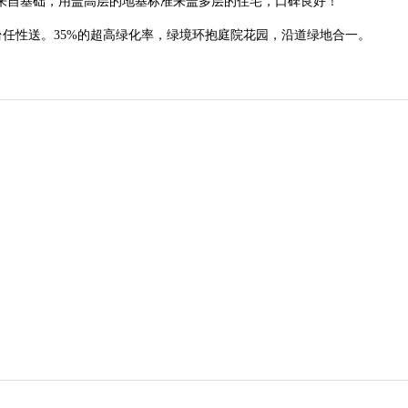
来自基础，用盖高层的地基标准来盖多层的住宅，口碑良好！
露台任性送。35%的超高绿化率，绿境环抱庭院花园，沿道绿地合一。