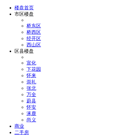
楼盘首页
市区楼盘
桥东区
桥西区
经开区
西山区
区县楼盘
宣化
下花园
怀来
崇礼
张北
万全
蔚县
怀安
涿鹿
尚义
商业
二手房