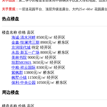
关乎品质：
第二季小区楼道全部采用不锈钢扶手以及大理石地面。品质
关乎景观：
一层送花园平台、顶层升级送露台。大约25㎡-60㎡ 花园
热点楼盘
楼盘名称
价格
县区
海诚·清水河畔
8500
元/㎡
经开区
金鑫·悦澜湾三期
8900
元/㎡
桥东区
京润现代城
待定
经开区
永昌·新五一广场
8000
元/㎡
桥东区
美林书院
9000
元/㎡
经开区
垣郡MOMΛ
3650
元/㎡
经开区
中粮·祥云国际
8300
元/㎡
经开区
紫枫郡
13800
元/㎡
桥东区
枫墅小镇
11500
元/㎡
经开区
保利·中央公园
10500
元/㎡
桥东区
周边楼盘
楼盘名称
价格
县区