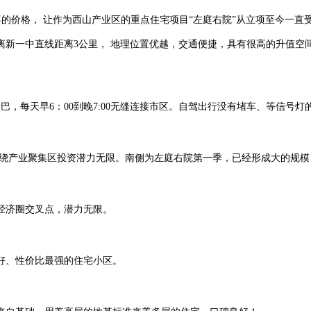
喜的价格， 让作为西山产业区的重点住宅项目“左庭右院”从立项至今一直
新一中直线距离3公里， 地理位置优越，交通便捷，具有很高的升值空
巴，每天早6：00到晚7:00无缝连接市区。自驾出行没有堵车、等信号灯
围绕产业聚集区投资潜力无限。南侧为左庭右院第一季，已经形成大的规模
经济圈交叉点，潜力无限。
好、性价比最强的住宅小区。