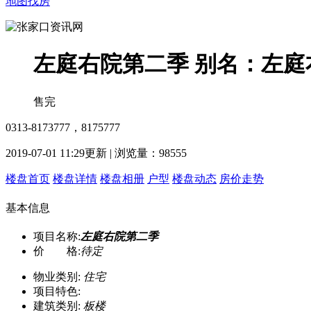
地图找房
左庭右院第二季
别名：左庭
售完
0313-8173777，8175777
2019-07-01 11:29更新 | 浏览量：
98555
楼盘首页
楼盘详情
楼盘相册
户型
楼盘动态
房价走势
基本信息
项目名称:
左庭右院第二季
价 格:
待定
物业类别:
住宅
项目特色:
建筑类别:
板楼