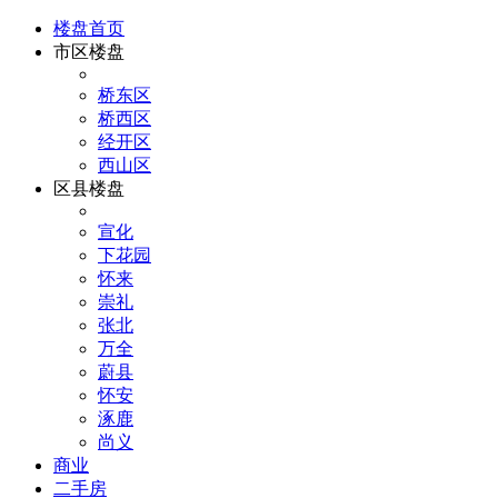
楼盘首页
市区楼盘
桥东区
桥西区
经开区
西山区
区县楼盘
宣化
下花园
怀来
崇礼
张北
万全
蔚县
怀安
涿鹿
尚义
商业
二手房