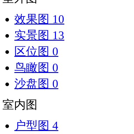
效果图
10
实景图
13
区位图
0
鸟瞰图
0
沙盘图
0
室内图
户型图
4