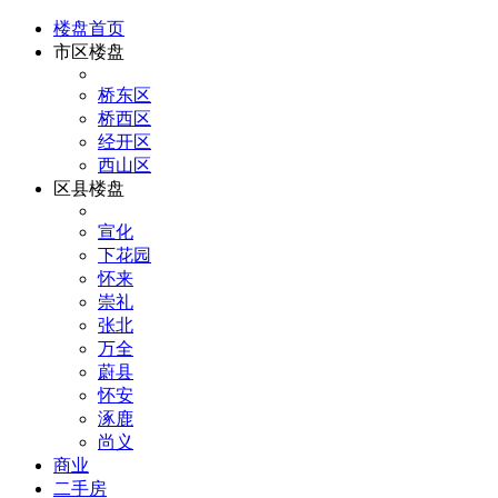
楼盘首页
市区楼盘
桥东区
桥西区
经开区
西山区
区县楼盘
宣化
下花园
怀来
崇礼
张北
万全
蔚县
怀安
涿鹿
尚义
商业
二手房