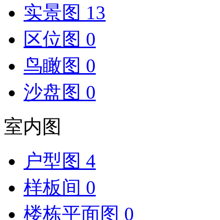
实景图
13
区位图
0
鸟瞰图
0
沙盘图
0
室内图
户型图
4
样板间
0
楼栋平面图
0