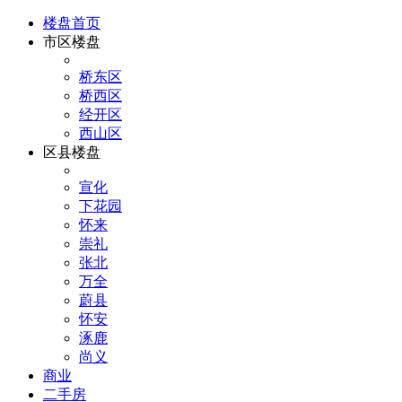
楼盘首页
市区楼盘
桥东区
桥西区
经开区
西山区
区县楼盘
宣化
下花园
怀来
崇礼
张北
万全
蔚县
怀安
涿鹿
尚义
商业
二手房