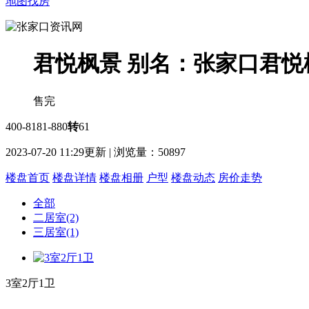
地图找房
君悦枫景
别名：张家口君悦
售完
400-8181-880
转
61
2023-07-20 11:29更新 | 浏览量：
50897
楼盘首页
楼盘详情
楼盘相册
户型
楼盘动态
房价走势
全部
二居室(2)
三居室(1)
3室2厅1卫