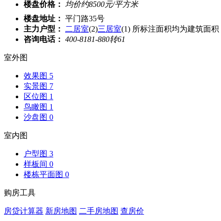
楼盘价格：
均价约
8500
元/平方米
楼盘地址：
平门路35号
主力户型：
二居室
(2)
三居室
(1)
所标注面积均为建筑面积
咨询电话：
400-8181-880
转
61
室外图
效果图
5
实景图
7
区位图
1
鸟瞰图
1
沙盘图
0
室内图
户型图
3
样板间
0
楼栋平面图
0
购房工具
房贷计算器
新房地图
二手房地图
查房价