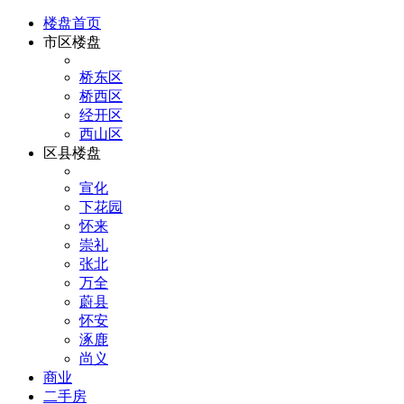
楼盘首页
市区楼盘
桥东区
桥西区
经开区
西山区
区县楼盘
宣化
下花园
怀来
崇礼
张北
万全
蔚县
怀安
涿鹿
尚义
商业
二手房