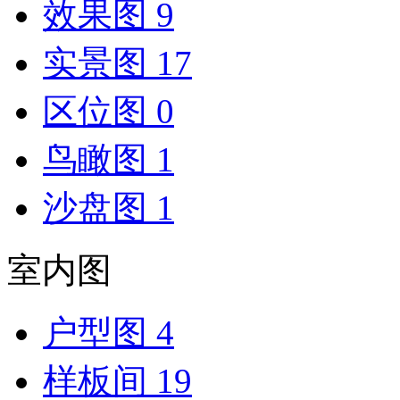
效果图
9
实景图
17
区位图
0
鸟瞰图
1
沙盘图
1
室内图
户型图
4
样板间
19