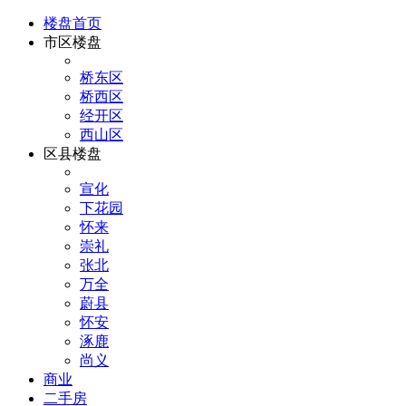
楼盘首页
市区楼盘
桥东区
桥西区
经开区
西山区
区县楼盘
宣化
下花园
怀来
崇礼
张北
万全
蔚县
怀安
涿鹿
尚义
商业
二手房