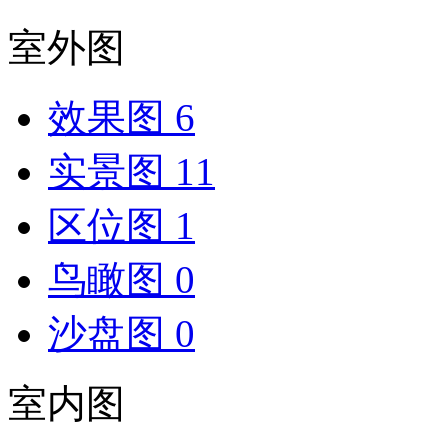
室外图
效果图
6
实景图
11
区位图
1
鸟瞰图
0
沙盘图
0
室内图