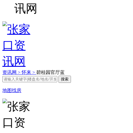
资讯网 >
怀来 >
碧桂园官厅蓝
地图找房